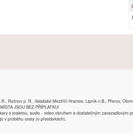
.R., Rožnov p. R., Valašské Meziříčí Hranice, Lipník n.B., Přerov, Olo
Í MÍSTA JSOU BEZ PŘÍPLATKU!
kary s toaletou, audio - video okruhem a dostatečným zavazadlovým pr
jů v průběhu cesty (o přestávkách).