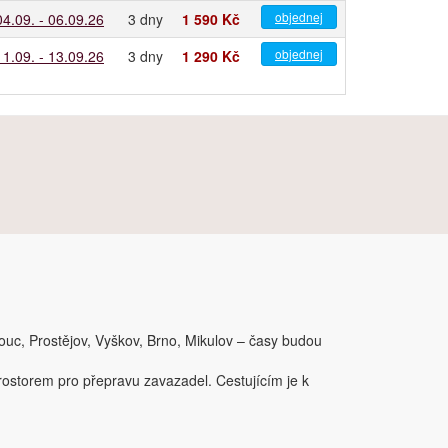
objednej
04.09. - 06.09.26
3 dny
1 590 Kč
objednej
11.09. - 13.09.26
3 dny
1 290 Kč
mouc, Prostějov, Vyškov, Brno, Mikulov – časy budou
ostorem pro přepravu zavazadel. Cestujícím je k