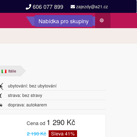
606 077 899
zajezdy@a21.cz
Nabídka pro skupiny
Počasí
Itálie
ubytování: bez ubytování
strava: bez stravy
doprava: autokarem
1 290 Kč
Cena od
2 190 Kč
Sleva 41%