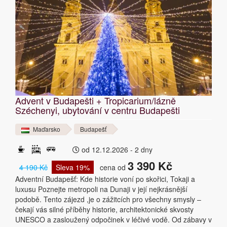
Advent v Budapešti + Tropicarium/lázně
Széchenyi, ubytování v centru Budapešti
Maďarsko
Budapešť
od 12.12.2026 - 2 dny
3 390 Kč
4 190 Kč
Sleva 19%
cena od
Adventní Budapešť: Kde historie voní po skořici, Tokaji a
luxusu Poznejte metropoli na Dunaji v její nejkrásnější
podobě. Tento zájezd ,je o zážitcích pro všechny smysly –
čekají vás silné příběhy historie, architektonické skvosty
UNESCO a zasloužený odpočinek v léčivé vodě. Od zábavy v