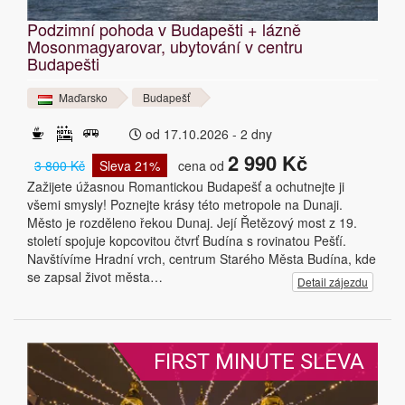
Podzimní pohoda v Budapešti + lázně
Mosonmagyarovar, ubytování v centru
Budapešti
Maďarsko
Budapešť
od 17.10.2026 - 2 dny
2 990 Kč
3 800 Kč
Sleva 21%
cena od
Zažijete úžasnou Romantickou Budapešť a ochutnejte ji
všemi smysly! Poznejte krásy této metropole na Dunaji.
Město je rozděleno řekou Dunaj. Její Řetězový most z 19.
století spojuje kopcovitou čtvrť Budína s rovinatou Pešťí.
Navštívíme Hradní vrch, centrum Starého Města Budína, kde
se zapsal život města…
Detail zájezdu
FIRST MINUTE SLEVA