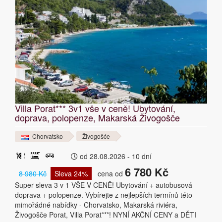
Villa Porat*** 3v1 vše v ceně! Ubytování,
doprava, polopenze, Makarská Živogošče
Chorvatsko
Živogošće
od 28.08.2026 - 10 dní
6 780 Kč
8 980 Kč
Sleva 24%
cena od
Super sleva 3 v 1 VŠE V CENĚ! Ubytování + autobusová
doprava + polopenze. Vybírejte z nejlepších termínů této
mimořádné nabídky - Chorvatsko, Makarská riviéra,
Živogošče Porat, Villa Porat***! NYNÍ AKČNÍ CENY a DĚTI