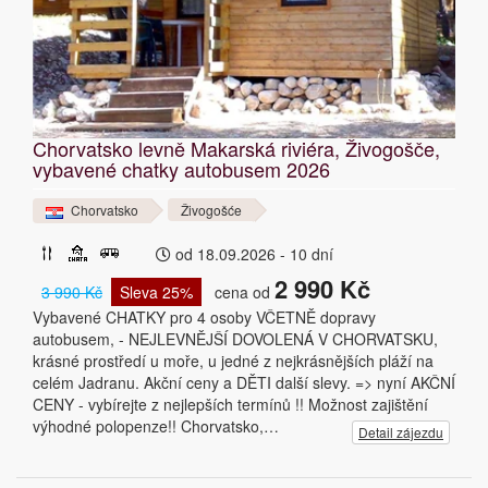
Chorvatsko levně Makarská riviéra, Živogošče,
vybavené chatky autobusem 2026
Chorvatsko
Živogošće
od 18.09.2026 - 10 dní
2 990 Kč
3 990 Kč
Sleva 25%
cena od
Vybavené CHATKY pro 4 osoby VČETNĚ dopravy
autobusem, - NEJLEVNĚJŠÍ DOVOLENÁ V CHORVATSKU,
krásné prostředí u moře, u jedné z nejkrásnějších pláží na
celém Jadranu. Akční ceny a DĚTI další slevy. => nyní AKČNÍ
CENY - vybírejte z nejlepších termínů !! Možnost zajištění
výhodné polopenze!! Chorvatsko,…
Detail zájezdu