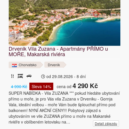
Drvenik Vila Zuzana - Apartmány PŘÍMO u
MOŘE, Makarská riviéra
Chorvatsko
Drvenik
od 29.08.2026 - 8 dní
4 290 Kč
4 990 Kč
Sleva 14%
cena od
SUPER NABÍDKA - Vila ZUZANA *** pokud hledáte ubytování
přímo u moře, je pro Vás vila Zuzana v Drveniku - Gornja
Vala, ideální volbou - moře Vám bude šplouchat přímo pod
balkonem! NYNÍ AKČNÍ CENY!!! Pobytový zájezd s
ubytováním ve vile ZUZANA přímo u moře na Makarské
riviéře v oblíbeném letovisku na…
Detail zájezdu