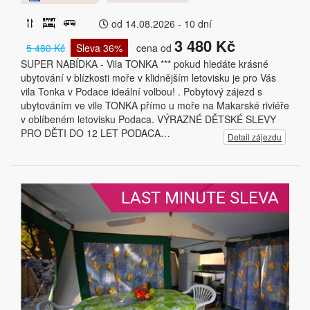
od 14.08.2026 - 10 dní
3 480 Kč
5 480 Kč
Sleva 36%
cena od
SUPER NABÍDKA - Vila TONKA *** pokud hledáte krásné
ubytování v blízkosti moře v klidnějším letovisku je pro Vás
vila Tonka v Podace ideální volbou! . Pobytový zájezd s
ubytováním ve vile TONKA přímo u moře na Makarské riviéře
v oblíbeném letovisku Podaca. VÝRAZNÉ DĚTSKÉ SLEVY
PRO DĚTI DO 12 LET PODACA…
Detail zájezdu
LAST MINUTE SLEVA