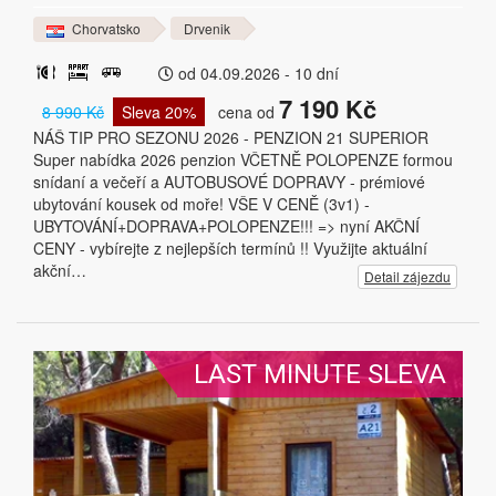
Chorvatsko
Drvenik
od 04.09.2026 - 10 dní
7 190 Kč
8 990 Kč
Sleva 20%
cena od
NÁŠ TIP PRO SEZONU 2026 - PENZION 21 SUPERIOR
Super nabídka 2026 penzion VČETNĚ POLOPENZE formou
snídaní a večeří a AUTOBUSOVÉ DOPRAVY - prémiové
ubytování kousek od moře! VŠE V CENĚ (3v1) -
UBYTOVÁNÍ+DOPRAVA+POLOPENZE!!! => nyní AKČNÍ
CENY - vybírejte z nejlepších termínů !! Využijte aktuální
akční…
Detail zájezdu
LAST MINUTE SLEVA