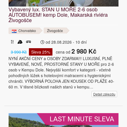
Vybavený lux. STAN U MOŘE 2-6 osob
AUTOBUSEM! kemp Dole, Makarská riviéra
Živogošče
Chorvatsko
Živogošće
od 28.08.2026 - 10 dní
2 980 Kč
3 990 Kč
Sleva 25%
cena od
NYNÍ AKČNÍ CENY a OSOBY ZDARMA!!! LUXUSNÍ, PLNĚ
VYBAVENÉ, NOVÉ, PROSTORNÉ STANY U MOŘE pro 2-6
osob v Kempu Dole. Nejvyšší komfort v kategorii - včetně
pohodlných lůžek s hotelovými matracemi s hygienickými
chrániči. VÝBORNÁ POLOHA JEN KOUSEK OD PLÁŽE 40-
60 m. V těsné blízkosti našich stanů v kempu…
Detail zájezdu
LAST MINUTE SLEVA