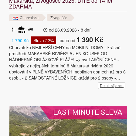
Makarská, Živogošče 2026, DÍTĚ do 14 let
ZDARMA
Chorvatsko
Živogošće
od 26.09.2026 - 8 dní
1 390 Kč
1 790 Kč
Sleva 22%
cena od
Chorvatsko NEJLEPŠÍ CENY na MOBILNÍ DOMY - krásné
prostředí MAKARSKÉ RIVIÉRY A JEN KOUSEK OD
NÁDHERNÉ OBLÁZKOVÉ PLÁŽE! => nyní AKČNÍ CENY -
vybírejte z nejlepších termínů !! Makarská riviéra 2026
ubytování v PLNĚ VYBAVENÝCH mobilních domech až pro 6
osob.. - 2 SAMOSTATNÉ LOŽNICE každá pro 2 osoby -…
Detail zájezdu
LAST MINUTE SLEVA