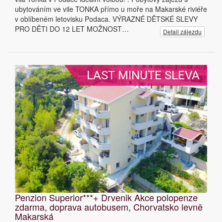
ubytováním ve vile TONKA přímo u moře na Makarské riviéře
v oblíbeném letovisku Podaca. VÝRAZNÉ DĚTSKÉ SLEVY
PRO DĚTI DO 12 LET MOŽNOST…
Detail zájezdu
LAST MINUTE SLEVA
Penzion Superior***+ Drvenik Akce polopenze
zdarma, doprava autobusem, Chorvatsko levně
Makarská