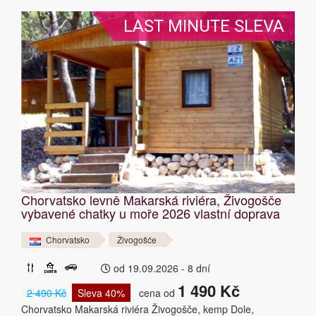
LAST MINUTE SLEVA
Chorvatsko levně Makarská riviéra, Živogošče
vybavené chatky u moře 2026 vlastní doprava
Chorvatsko
Živogošće
od 19.09.2026 - 8 dní
1 490 Kč
2 490 Kč
Sleva 40%
cena od
Chorvatsko Makarská riviéra Živogošče, kemp Dole,