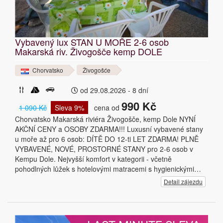
Vybavený lux STAN U MOŘE 2-6 osob
Makarská riv. Živogošče kemp DOLE
Chorvatsko
Živogošće
od 29.08.2026 - 8 dní
990 Kč
1 090 Kč
Sleva 9%
cena od
Chorvatsko Makarská riviéra Živogošče, kemp Dole NYNÍ
AKČNÍ CENY a OSOBY ZDARMA!!! Luxusní vybavené stany
u moře až pro 6 osob: DÍTĚ DO 12-ti LET ZDARMA! PLNĚ
VYBAVENÉ, NOVÉ, PROSTORNÉ STANY pro 2-6 osob v
Kempu Dole. Nejvyšší komfort v kategorii - včetně
pohodlných lůžek s hotelovými matracemi s hygienickými…
Detail zájezdu