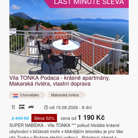
LAST MINUTE SLEVA
Vila TONKA Podaca - krásné apartmány,
Makarská riviéra, vlastní doprava
Chorvatsko
Makarská riviéra
od 15.08.2026 - 8 dní
1 190 Kč
2 490 Kč
Sleva 52%
cena od
SUPER NABÍDKA - Vila TONKA *** pokud hledáte krásné
ubytování v blízkosti moře v klidnějším letovisku je pro Vás
vila Tonka v Podace ideální volbou! . Pobytový zájezd s