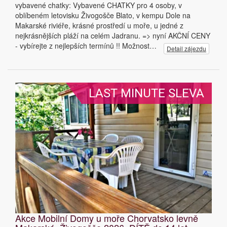
vybavené chatky: Vybavené CHATKY pro 4 osoby, v
oblíbeném letovisku Živogošče Blato, v kempu Dole na
Makarské riviéře, krásné prostředí u moře, u jedné z
nejkrásnějších pláží na celém Jadranu. => nyní AKČNÍ CENY
- vybírejte z nejlepších termínů !! Možnost…
Detail zájezdu
LAST MINUTE SLEVA
Akce Mobilní Domy u moře Chorvatsko levně