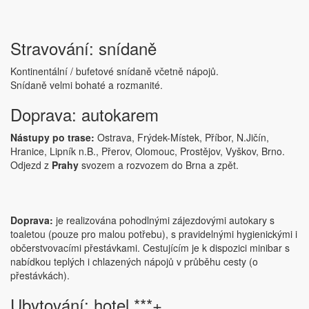
Stravování: snídaně
Kontinentální / bufetové snídaně včetně nápojů.
Snídaně velmi bohaté a rozmanité.
Doprava: autokarem
Nástupy po trase:
Ostrava, Frýdek-Místek, Příbor, N.Jičín,
Hranice, Lipník n.B., Přerov, Olomouc, Prostějov, Vyškov, Brno.
Odjezd z
Prahy
svozem a rozvozem do Brna a zpět.
Doprava:
je realizována pohodlnými zájezdovými autokary s
toaletou (pouze pro malou potřebu), s pravidelnými hygienickými i
občerstvovacími přestávkami. Cestujícím je k dispozici minibar s
nabídkou teplých i chlazených nápojů v průběhu cesty (o
přestávkách).
Ubytování: hotel ***+