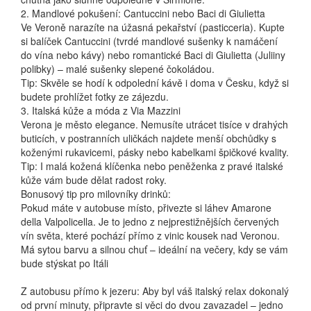
2. Mandlové pokušení: Cantuccini nebo Baci di Giulietta
Ve Veroně narazíte na úžasná pekařství (pasticceria). Kupte
si balíček Cantuccini (tvrdé mandlové sušenky k namáčení
do vína nebo kávy) nebo romantické Baci di Giulietta (Juliiny
polibky) – malé sušenky slepené čokoládou.
Tip: Skvěle se hodí k odpolední kávě i doma v Česku, když si
budete prohlížet fotky ze zájezdu.
3. Italská kůže a móda z Via Mazzini
Verona je město elegance. Nemusíte utrácet tisíce v drahých
buticích, v postranních uličkách najdete menší obchůdky s
koženými rukavicemi, pásky nebo kabelkami špičkové kvality.
Tip: I malá kožená klíčenka nebo peněženka z pravé italské
kůže vám bude dělat radost roky.
Bonusový tip pro milovníky drinků:
Pokud máte v autobuse místo, přivezte si láhev Amarone
della Valpolicella. Je to jedno z nejprestižnějších červených
vín světa, které pochází přímo z vinic kousek nad Veronou.
Má sytou barvu a silnou chuť – ideální na večery, kdy se vám
bude stýskat po Itáli
Z autobusu přímo k jezeru: Aby byl váš italský relax dokonalý
od první minuty, připravte si věci do dvou zavazadel – jedno