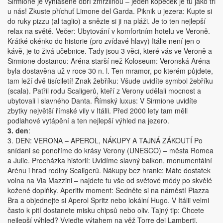
Sirmione je vyhlášené obří zmrzlinou – jeden kopeček je tu jako tři
u nás! Zkuste příchuť Limone del Garda. Piknik u jezera: Kupte si
do ruky pizzu (al taglio) a snězte si ji na pláži. Je to ten nejlepší
relax na světě. Večer: Ubytování v komfortním hotelu ve Veroně.
Krátké okénko do historie (pro zvídavé hlavy) Itálie není jen o
kávě, je to živá učebnice. Tady jsou 3 věci, které vás ve Veroně a
Sirmione dostanou: Aréna starší než Koloseum: Veronská Aréna
byla dostavěna už v roce 30 n. l. Ten mramor, po kterém půjdete,
tam leží dvě tisíciletí! Znak žebříku: Všude uvidíte symbol žebříku
(scala). Patřil rodu Scaligerů, kteří z Verony udělali mocnost a
ubytovali i slavného Danta. Římský luxus: V Sirmione uvidíte
zbytky největší římské vily v Itálii. Před 2000 lety tam měli
podlahové vytápění a ten nejlepší výhled na jezero.
3. den
:
3. DEN: VERONA – APEROL, NÁKUPY A TAJNÁ ZÁKOUTÍ Po
snídani se ponoříme do krásy Verony (UNESCO) – města Romea
a Julie. Procházka historií: Uvidíme slavný balkon, monumentální
Arénu i hrad rodiny Scaligerů. Nákupy bez hranic: Máte dostatek
volna na Via Mazzini – najdete tu vše od světové módy po skvělé
kožené doplňky. Aperitiv moment: Sedněte si na náměstí Piazza
Bra a objednejte si Aperol Spritz nebo lokální Hugo. V Itálii velmi
často k pití dostanete misku chipsů nebo oliv. Tajný tip: Chcete
nejlepší výhled? Vyjeďte výtahem na věž Torre dei Lamberti.