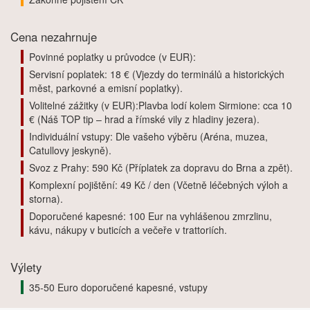
Cena nezahrnuje
Povinné poplatky u průvodce (v EUR):
Servisní poplatek: 18 € (Vjezdy do terminálů a historických
měst, parkovné a emisní poplatky).
Volitelné zážitky (v EUR):Plavba lodí kolem Sirmione: cca 10
€ (Náš TOP tip – hrad a římské vily z hladiny jezera).
Individuální vstupy: Dle vašeho výběru (Aréna, muzea,
Catullovy jeskyně).
Svoz z Prahy: 590 Kč (Příplatek za dopravu do Brna a zpět).
Komplexní pojištění: 49 Kč / den (Včetně léčebných výloh a
storna).
Doporučené kapesné: 100 Eur na vyhlášenou zmrzlinu,
kávu, nákupy v buticích a večeře v trattoriích.
Výlety
35-50 Euro doporučené kapesné, vstupy