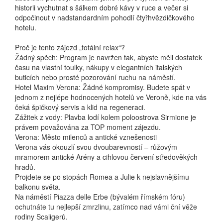
historii vychutnat s šálkem dobré kávy v ruce a večer si
odpočinout v nadstandardním pohodlí čtyřhvězdičkového
hotelu.
Proč je tento zájezd „totální relax“?
Žádný spěch: Program je navržen tak, abyste měli dostatek
času na vlastní toulky, nákupy v elegantních italských
buticích nebo prosté pozorování ruchu na náměstí.
Hotel Maxim Verona: Žádné kompromisy. Budete spát v
jednom z nejlépe hodnocených hotelů ve Veroně, kde na vás
čeká špičkový servis a klid na regeneraci.
Zážitek z vody: Plavba lodí kolem poloostrova Sirmione je
právem považována za TOP moment zájezdu.
Verona: Město milenců a antické vznešenosti
Verona vás okouzlí svou dvoubarevností – růžovým
mramorem antické Arény a cihlovou červení středověkých
hradů.
Projdete se po stopách Romea a Julie k nejslavnějšímu
balkonu světa.
Na náměstí Piazza delle Erbe (bývalém římském fóru)
ochutnáte tu nejlepší zmrzlinu, zatímco nad vámi ční věže
rodiny Scaligerů.