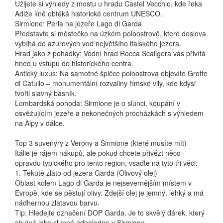
Užijete si výhledy z mostu u hradu Castel Vecchio, kde řeka
Adiže líně obtéká historické centrum UNESCO.
Sirmione: Perla na jezeře Lago di Garda
Představte si městečko na úzkém poloostrově, které doslova
vybíhá do azurových vod největšího italského jezera.
Hrad jako z pohádky: Vodní hrad Rocca Scaligera vás přivítá
hned u vstupu do historického centra.
Antický luxus: Na samotné špičce poloostrova objevíte Grotte
di Catullo – monumentální rozvaliny římské vily, kde kdysi
tvořil slavný básník.
Lombardská pohoda: Sirmione je o slunci, koupání v
osvěžujícím jezeře a nekonečných procházkách s výhledem
na Alpy v dálce.
Top 3 suvenýry z Verony a Sirmione (které musíte mít)
Itálie je rájem nákupů, ale pokud chcete přivézt něco
opravdu typického pro tento region, vsaďte na tyto tři věci:
1. Tekuté zlato od jezera Garda (Olivový olej)
Oblast kolem Lago di Garda je nejsevernějším místem v
Evropě, kde se pěstují olivy. Zdejší olej je jemný, lehký a má
nádhernou zlatavou barvu.
Tip: Hledejte označení DOP Garda. Je to skvělý dárek, který
chutná jako slunné odpoledne v Sirmione.