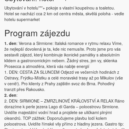
Ubytování v hotelu***+ pokoje s vlastní koupelnou a toaletou.
Hotel se nachází cca 2 km od centra města, skvělá poloha - vedle
hotelu supermarket
Program zájezdu
1. den
:
Verona a Sirmione: Italská romance v rytmu relaxu Víme,
že nejlepší dovolená je ta, kde nic nemusíte. Proto jsme pro vás
sestavili zájezd, který kombinuje ikonické památky s absolutním
klidem a gastronomickým nebem. Žádný stres, jen vy, sklenka
Prosecca a atmosféra, která vás nabije energií
1. DEN: CESTA ZA SLUNCEM Odjezd ve večerních hodinách z
Ostravy, Frýdku-Místku a celé moravské trasy až po Mikulov (vše
v ceně!). Pro klienty z Prahy zajištěn svoz do Brna. Pohodlný
tranzit přes Rakousko.
2. den
:
2. DEN: SIRMIONE – ZMRZLINOVÉ KRÁLOVSTVÍ A RELAX Ráno
dorazíme k perle jezera Lago di Garda – poloostrovu Sirmione.
Uvidíte majestátní vodní hrad a projdete se uličkami plnými
oleandrů. TOP zážitek: Doporučujeme plavbu lodí kolem
poloostrova. Uvidíte římské vily přímo z hladiny jezera. Gastro tip: