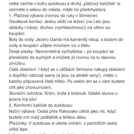
velké nechte v kufru autobusu a druhý „plážový batůžek“ si
vezměte s sebou do města, mějte ho předchystaný.
1. Plážová výbava (rovnou do ruky v Sirmione):
Osuškové kombo: Jednu větší na ležení (na Lidu jsou
oblázky i tráva), druhou (rychleschnoucí) na utření po
koupání.
Boty do vody: Jezero Garda má kamenitý vstup, s botami do
vody si koupání užijete mnohem víc v klidu.
Dvoje plavky: Neocenitelná vychytávka – po koupání se
převlečete do suchých a můžete jít rovnou na tu slavnou
zmrzlinu.
Čisté oblečení: I když se v uličkách Sirmione nákupy oblečení
a doplňků nabízejí samy (a jsou za skvělé ceny!), mějte v
batohu připravené čisté tričko. Po celém dni se v něm budete
cítit jako znovuzrození.
Sluneční ochrana: Krém, brýle a klobouk. Italské slunce u
jezera má sílu!
2. Komfortní balíček do autobusu:
Noční výbava: Cesta přes Rakousko uteče jako nic, když
budete mít malý polštářek a lehkou deku.
Přezůvky: V autobuse si ulevte nohám, v pantoflích cesta
utíká lépe.