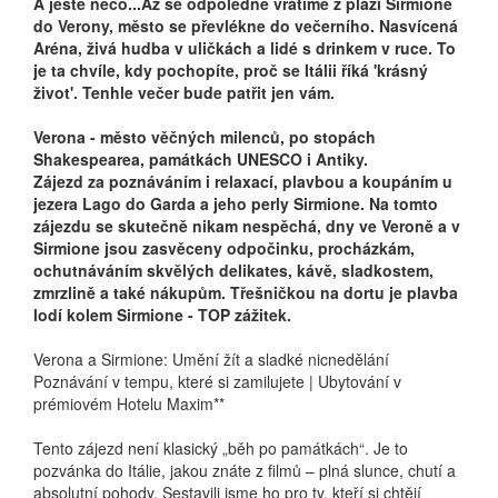
A ještě něco...Až se odpoledne vrátíme z pláží Sirmione
do Verony, město se převlékne do večerního. Nasvícená
Aréna, živá hudba v uličkách a lidé s drinkem v ruce. To
je ta chvíle, kdy pochopíte, proč se Itálii říká 'krásný
život'. Tenhle večer bude patřit jen vám.
Verona - město věčných milenců, po stopách
Shakespearea, památkách UNESCO i Antiky.
Zájezd za poznáváním i relaxací, plavbou a koupáním u
jezera Lago do Garda a jeho perly Sirmione. Na tomto
zájezdu se skutečně nikam nespěchá, dny ve Veroně a v
Sirmione jsou zasvěceny odpočinku, procházkám,
ochutnáváním skvělých delikates, kávě, sladkostem,
zmrzlině a také nákupům. Třešničkou na dortu je plavba
lodí kolem Sirmione - TOP zážitek.
Verona a Sirmione: Umění žít a sladké nicnedělání
Poznávání v tempu, které si zamilujete | Ubytování v
prémiovém Hotelu Maxim**
Tento zájezd není klasický „běh po památkách“. Je to
pozvánka do Itálie, jakou znáte z filmů – plná slunce, chutí a
absolutní pohody. Sestavili jsme ho pro ty, kteří si chtějí