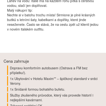
Láhev na vodu: Itálie má na každém rohu pítka s čerstvou
vodou, stačí jen doplňovat.
Malý nákupní tip:
Nechte si v batohu trochu místa! Sirmione je plné krásných
butiků s letními šaty, kabelkami a doplňky, které jinde
neseženete. Často se stává, že na cestu zpět už klienti jedou
v novém italském outfitu.
Cena zahrnuje
Dopravu komfortním autobusem (Ostrava a FM bez
příplatku!).
1x Ubytování v Hotelu Maxim** – špičkový standard v srdci
Verony.
1x Snídaně formou bohatého bufetu.
Služby zkušeného průvodce, který vás provede historií i
nejlepšími kavárnami.
Zákonné pojištění CK