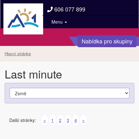
606 077 899
Menu
Nabídka pro skupiny
Hlavní stránka
Last minute
Další stránky:
«
1
2
3
4
»