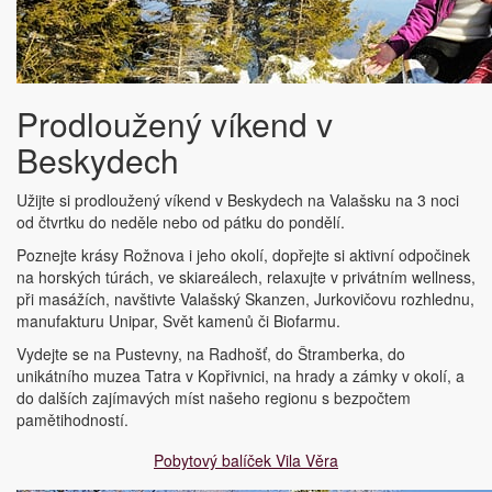
Prodloužený víkend v
Beskydech
Užijte si prodloužený víkend v Beskydech na Valašsku na 3 noci
od čtvrtku do neděle nebo od pátku do pondělí.
Poznejte krásy Rožnova i jeho okolí, dopřejte si aktivní odpočinek
na horských túrách, ve skiareálech, relaxujte v privátním wellness,
při masážích, navštivte Valašský Skanzen, Jurkovičovu rozhlednu,
manufakturu Unipar, Svět kamenů či Biofarmu.
Vydejte se na Pustevny, na Radhošť, do Štramberka, do
unikátního muzea Tatra v Kopřivnici, na hrady a zámky v okolí, a
do dalších zajímavých míst našeho regionu s bezpočtem
pamětihodností.
Pobytový balíček Vila Věra