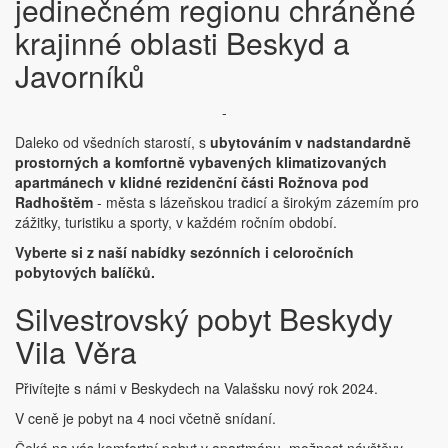
jedinečném regionu chráněné
krajinné oblasti Beskyd a
Javorníků
-
Daleko od všedních starostí, s
ubytováním v nadstandardně
prostorných a komfortně vybavených klimatizovaných
apartmánech v klidné rezidenční části Rožnova pod
Radhoštěm
- města s lázeňskou tradicí a širokým zázemím pro
zážitky, turistiku a sporty, v každém ročním období.
Vyberte si z naší nabídky sezónních i celoročních
pobytových balíčků.
Silvestrovský pobyt Beskydy
Vila Věra
Přivítejte s námi v Beskydech na Valašsku nový rok 2024.
V ceně je pobyt na 4 noci včetně snídaní.
Čeká na vás komfortní pobyt v apartmánu, možnost návštěvy