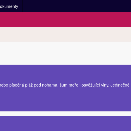
okumenty
nebo písečná pláž pod nohama, šum moře i osvěžující vlny. Jedinečné z