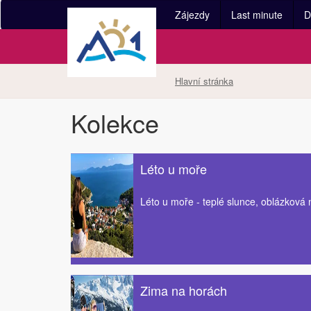
Zájezdy
Last minute
D
Hlavní stránka
Kolekce
Léto u moře
Léto u moře - teplé slunce, oblázková 
Zima na horách