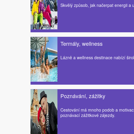
Skvělý způsob, jak načerpat energii a 
Termály, wellness
Lázně a wellness destinace nabízí širo
Poznávání, zážitky
Cestování má mnoho podob a motivací,
poznávací zážitkové zájezdy.